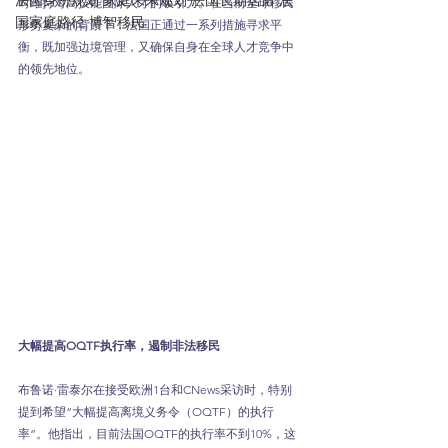
法国身份规划 家庭未来规划 法国长期居留 法
时维持对高技能国际人才的吸引力。在当前全球移民
国家庭路径 博智移民
形势复杂的背景下，法国正通过一系列措施寻求平
衡，既加强边境管理，又确保自身在全球人才竞争中
的领先地位。
大幅提高OQTF执行率，遏制非法移民
布鲁诺·雷泰尔在接受欧洲1台和CNews采访时，特别
提到希望“大幅提高离境义务令（OQTF）的执行
率”。他指出，目前法国OQTF的执行率不到10%，这