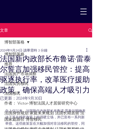
文章
博智部落格
2024年9月24日
讀畢需時 3 分鐘
博智部落格
法国新内政部长布鲁诺·雷泰
推荐
尔誓言加强移民管控：提高
法国房产市场洞察
驱逐执行率，改革医疗援助
法国买房移民
政策，确保高端人才吸引力
法国移民
已更新：
2024年9月30日
作者： Victor-博智法国人才居留研究中心
自上任以来，法国新任内政部长布鲁诺·雷泰尔明确表
法国身份规划 家庭未来规划 法国长期居留 法
达了其在移民政策上的强硬立场，并已宣布一系列新
国家庭路径 博智移民
举措。这些政策旨在大幅加强对非法移民的管控，同