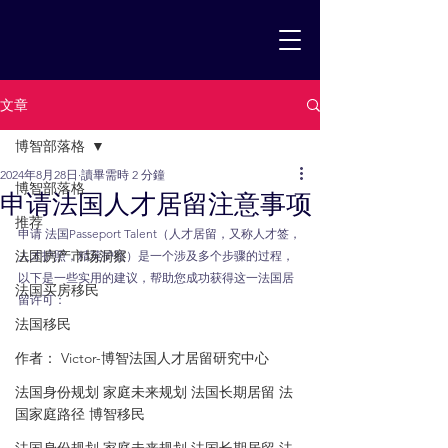
文章
博智部落格
2024年8月28日
讀畢需時 2 分鐘
博智部落格
申请法国人才居留注意事项
推荐
申请 法国Passeport Talent（人才居留，又称人才签，
法国房产市场洞察
人才护照，精英护照）是一个涉及多个步骤的过程，
以下是一些实用的建议，帮助您成功获得这一法国居
法国买房移民
留许可：
法国移民
作者： Victor-博智法国人才居留研究中心
法国身份规划 家庭未来规划 法国长期居留 法
国家庭路径 博智移民