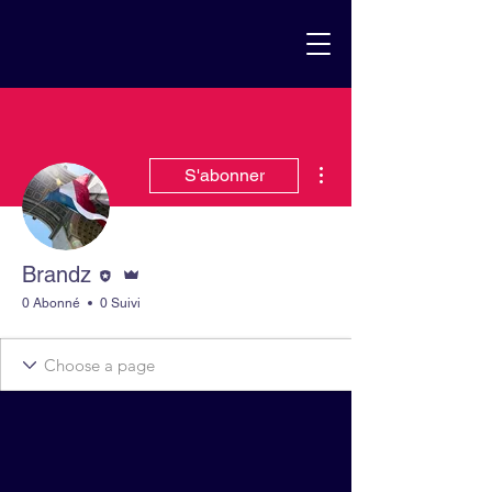
Plus d'actions
S'abonner
Rédacteur
Administrateur
Brandz
0 Abonné
0 Suivi