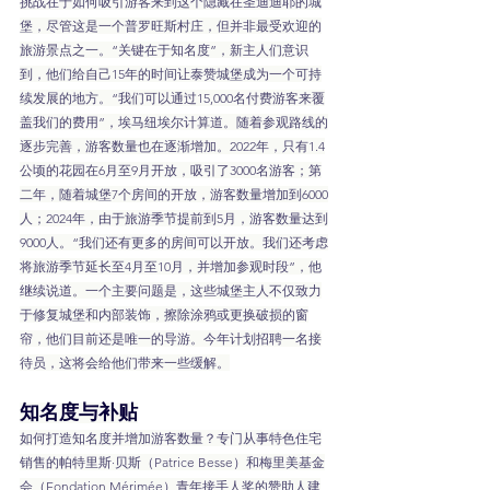
挑战在于如何吸引游客来到这个隐藏在圣迪迪耶的城
堡，尽管这是一个普罗旺斯村庄，但并非最受欢迎的
旅游景点之一。“关键在于知名度”，新主人们意识
到，他们给自己15年的时间让泰赞城堡成为一个可持
续发展的地方。“我们可以通过15,000名付费游客来覆
盖我们的费用”，埃马纽埃尔计算道。随着参观路线的
逐步完善，游客数量也在逐渐增加。2022年，只有1.4
公顷的花园在6月至9月开放，吸引了3000名游客；第
二年，随着城堡7个房间的开放，游客数量增加到6000
人；2024年，由于旅游季节提前到5月，游客数量达到
9000人。“我们还有更多的房间可以开放。我们还考虑
将旅游季节延长至4月至10月，并增加参观时段”，他
继续说道。一个主要问题是，这些城堡主人不仅致力
于修复城堡和内部装饰，擦除涂鸦或更换破损的窗
帘，他们目前还是唯一的导游。今年计划招聘一名接
待员，这将会给他们带来一些缓解。
知名度与补贴
如何打造知名度并增加游客数量？专门从事特色住宅
销售的帕特里斯·贝斯（Patrice Besse）和梅里美基金
会（Fondation Mérimée）青年接手人奖的赞助人建