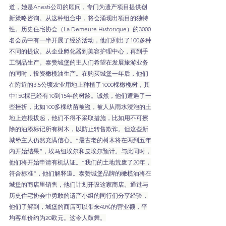
道，她是Anesti公司的顾问，专门为遗产项目提供创
新策略咨询。从这种组合中，将会涌现出项目的独特
性。历史住宅协会（La Demeure Historique）的3000
名会员中有一半开展了经济活动，他们列出了100多种
不同的提议。从企业孵化器到美容护理中心，再到手
工制品生产。泰赞城堡的主人们希望在发展旅游业务
的同时，投资橄榄油生产。在购买城堡一年后，他们
在附近的3.5公顷农业用地上种植了1000棵橄榄树，其
中150棵已经有10到15年的树龄。诚然，他们遭遇了一
些挫折，比如100多棵幼苗被盗，被人从雨水浸泡的土
地上连根拔起，他们不得不采取措施，比如用不可擦
除的油漆标记所有树木，以防止转售欺诈。但这些新
城堡主人仍然充满信心。“最古老的树木将在两到五年
内开始结果”，埃马纽埃尔和皮埃尔预计。与此同时，
他们将开始申请有机认证。“我们的土地荒废了20年，
符合标准”，他们解释道。泰赞城堡品牌的橄榄油将在
城堡的商店里销售，他们计划开设这家商店。通过与
历史住宅协会中勇敢的遗产小组的同行们分享经验，
他们了解到，城堡的商店可以带来40%的营业额，平
均客单价约为20欧元。这令人鼓舞。