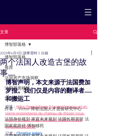
文章
博智部落格
2025年6月9日
讀畢需時 5 分鐘
博智部落格
两个法国人改造古堡的故
推荐
事......
法国房产市场洞察
博智声明，本文来源于法国费加
法国买房移民
罗报。我们仅是内容的翻译者......
法国移民
和搬运工
链接：
https://www.lefigaro.fr/argent/emmanuel-et-
作者： Victor-博智法国人才居留研究中心
pierre-proprietaires-du-chateau-de-thezan-nous-
法国身份规划 家庭未来规划 法国长期居留 法
pourrons-couvrir-nos-frais-avec-15-000-entrees-
国家庭路径 博智移民
payantes-20250609
记者：
Christine Halary