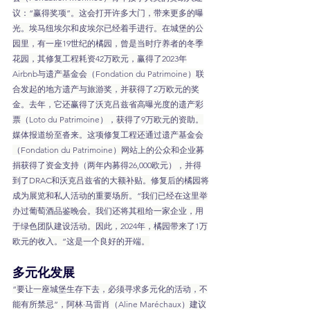
议：“赢得奖项”。这会打开许多大门，带来更多的曝
光。埃马纽埃尔和皮埃尔已经着手进行。在城堡的公
园里，有一座19世纪的橘园，曾是当时疗养者的冬季
花园，其修复工程耗资42万欧元，赢得了2023年
Airbnb与遗产基金会（Fondation du Patrimoine）联
合发起的地方遗产与旅游奖，并获得了2万欧元的奖
金。去年，它还赢得了沃克吕兹省高曝光度的遗产彩
票（Loto du Patrimoine），获得了9万欧元的资助。
媒体报道纷至沓来。这项修复工程还通过遗产基金会
（Fondation du Patrimoine）网站上的公众和企业募
捐获得了资金支持（两年内募得26,000欧元），并得
到了DRAC和沃克吕兹省的大额补贴。修复后的橘园将
成为展览和私人活动的重要场所。“我们已经在这里举
办过葡萄酒品鉴晚会。我们还将其租给一家企业，用
于绿色团队建设活动。因此，2024年，橘园带来了1万
欧元的收入。”这是一个良好的开端。
多元化发展
“要让一座城堡生存下去，必须寻求多元化的活动，不
能有所禁忌”，阿林·马雷肖（Aline Maréchaux）建议