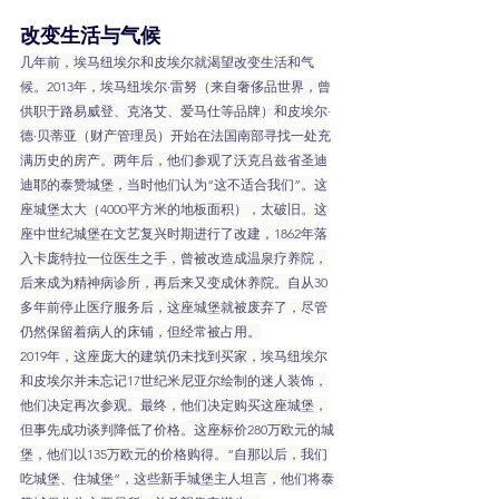
改变生活与气候
几年前，埃马纽埃尔和皮埃尔就渴望改变生活和气
候。2013年，埃马纽埃尔·雷努（来自奢侈品世界，曾
供职于路易威登、克洛艾、爱马仕等品牌）和皮埃尔·
德·贝蒂亚（财产管理员）开始在法国南部寻找一处充
满历史的房产。两年后，他们参观了沃克吕兹省圣迪
迪耶的泰赞城堡，当时他们认为“这不适合我们”。这
座城堡太大（4000平方米的地板面积），太破旧。这
座中世纪城堡在文艺复兴时期进行了改建，1862年落
入卡庞特拉一位医生之手，曾被改造成温泉疗养院，
后来成为精神病诊所，再后来又变成休养院。自从30
多年前停止医疗服务后，这座城堡就被废弃了，尽管
仍然保留着病人的床铺，但经常被占用。
2019年，这座庞大的建筑仍未找到买家，埃马纽埃尔
和皮埃尔并未忘记17世纪米尼亚尔绘制的迷人装饰，
他们决定再次参观。最终，他们决定购买这座城堡，
但事先成功谈判降低了价格。这座标价280万欧元的城
堡，他们以135万欧元的价格购得。“自那以后，我们
吃城堡、住城堡”，这些新手城堡主人坦言，他们将泰