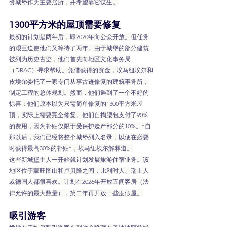
赞城堡作为主要居所，并希望靠它谋生。
1300平方米的屋顶需要修复
最初的计划是两年后，即2020年向公众开放。但任务
的艰巨迫使他们又等待了两年。由于城堡的部分建筑
被列为历史古迹，他们首先向地区文化事务局
（DRAC）寻求帮助。凭借获得的资金，埃马纽埃尔和
皮埃尔委托了一家专门从事古迹修复的建筑事务所，
制定工程的总体规划。然而，他们遇到了一个不好的
惊喜：他们原本以为只需简单修复的1300平方米屋
顶，实际上需要完全修复。他们自掏腰包支付了90%
的费用，因为补贴仅限于受保护遗产部分的10%。“自
那以后，我们已经将整个城堡列入名录，以便在必要
时获得最高30%的补贴”，埃马纽埃尔解释道。
这些新城堡主人一开始就计划发展旅游住宿业务。该
地区位于蒙旺图山和卢贝隆之间，比利时人、瑞士人
或德国人都很喜欢。计划在2026年开放五间客房（法
律允许的最大数量），第二年再开放一些度假屋。
吸引游客