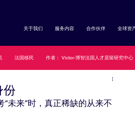
关于我们
服务内容
合作伙伴
​全球资
民
法国移民
作者： Victor-博智法国人才居留研究中心
博智移民
身份
“未来”时，真正稀缺的从来不
博智移民